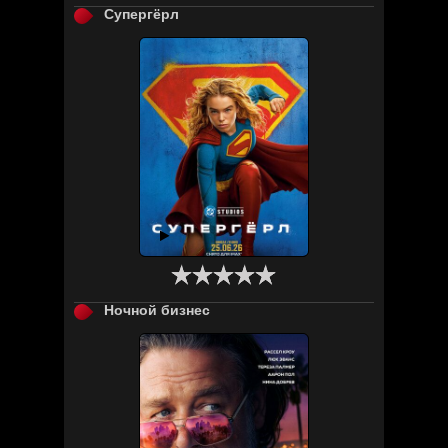
Супергёрл

Ночной бизнес