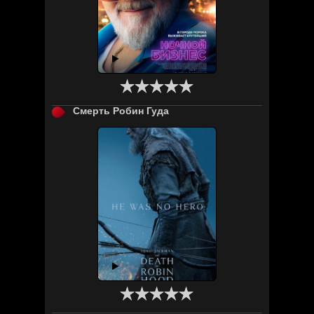

Смерть Робин Гуда
