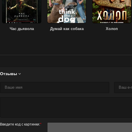
Час дьявола
Думай как собака
Холоп
Отзывы

Введите код с картинки:
*