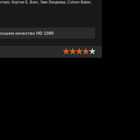
оро, Кортни Б. Вэнс, Эми Ландекер, Colson Baker,
орошем качестве HD 1080