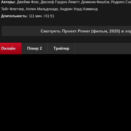
Актеры:
Джейми Фокс, Джозеф Гордон-Левитт, Доминик Фишбэк, Родриго Сант
Тейт Флетчер, Аллен Мальдонадо, Андрин Уорд-Хэммонд
Длительность:
111 мин. / 01:51
Смотреть Проект Power (фильм, 2020) в х
Онлайн
Плеер 2
Трейлер