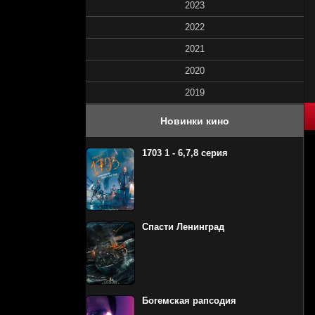
2023
2022
2021
2020
2019
80
1
2
3
4
5
Новинки кино
1703 1 - 6,7,8 серия
Спасти Ленинград
Богемская рапсодия