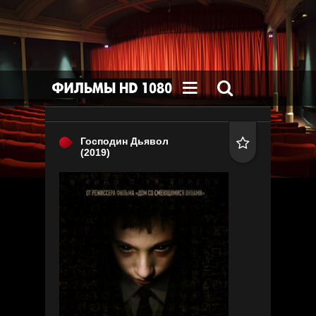


Господин Дьявол

(2019)