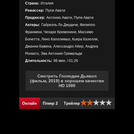
Страна:
Италия
Режиссер:
Пупи Авати
Продюсер:
Антонио Авати, Пупи Авати
Актеры:
Габриэль Ло Джудиче, Филиппо
Франкини, Чезаре Кремонини, Массимо
Бонетти, Лино Каполиккьо, Кьяра Казелли,
Джанни Кавина, Алессандро Абер, Андреа
Ронкато, Эва Антония Гримальди
Длительность:
86 мин. / 01:26
Смотреть Господин Дьявол
(фильм, 2019) в хорошем качестве
HD 1080
Онлайн
Плеер 2
Трейлер