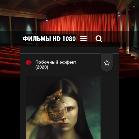


Побочный эффект

(2020)