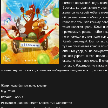
намного серьезней, ведь воз
Востока, которая живет у сул
женился на своей кобыле мечты
общества, нужно соблюдать вс
говорят о том, что кобылу себ
течет царская кровь. Юлий пы
проблемами, решает пойти к к
него помощи в этом нелегком д
Юлий говорящий. Вот только к
тут же отказывает коню в пом
сильный удар, он не собираетс
решает украсть князя, после ч
сказал о нем пару слов. В ско
только с Рашидом, но также и
произошедших скачках, в которых победитель получит все то, о чем он
Жанр:
мультфильм, приключения
Год:
2020
Страна:
Россия
Режиссер:
Дарина Шмидт, Константин Феоктистов