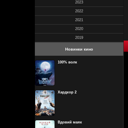
2023
2022
2021
2020
2019
80
1
2
3
4
5
Новинки кино
100% волк
Хардкор 2
Вдовий маяк