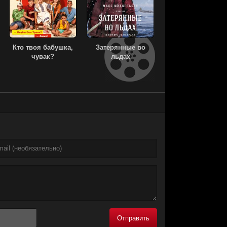
Кто твоя бабушка,
Затерянные во
чувак?
льдах
Отправить