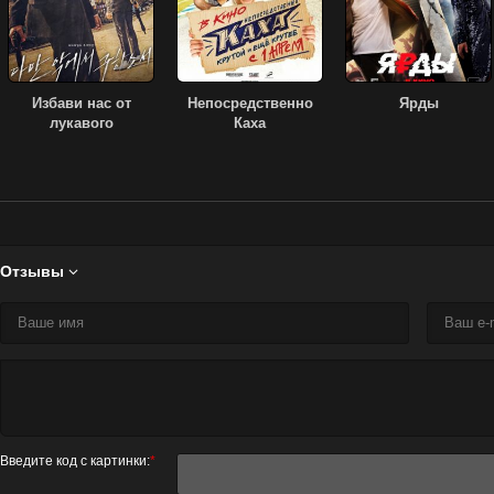
Избави нас от
Непосредственно
Ярды
лукавого
Каха
Отзывы

Введите код с картинки:
*