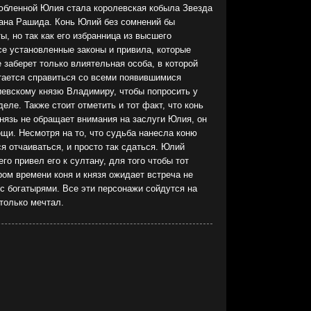
любленной Юлия стала королевская кобыла Звезда
тана Рашида. Конь Юлий без сомнений бы
, но так как его избранница из высшего
е установленные законы и привила, которые
е заберет только влиятельная особа, в которой
тается справиться со всеми появившимися
иевскому князю Владимиру, чтобы попросить у
еле. Также стоит отметить и тот факт, что конь
нязь не обращает внимания на заслуги Юлия, он
ощи. Несмотря на то, что судьба нанесла коню
я отчаиваться, и просто так сдаться. Юлий
его привел его к султану, для того чтобы тот
ром времени коня и князя ожидает встреча не
 с богатырями. Все эти персонажи сойдутся на
 только мечтал.