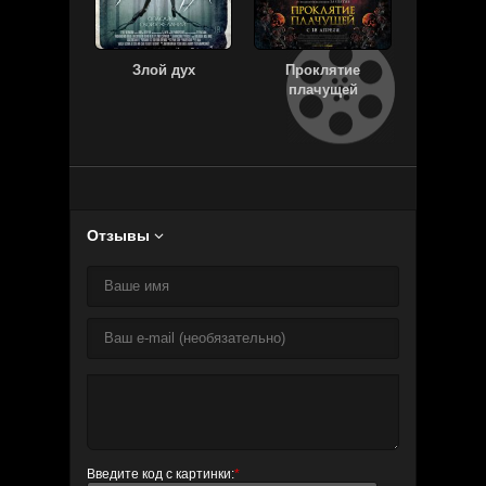
Злой дух
Проклятие
Милл
плачущей
Отзывы

Введите код с картинки:
*