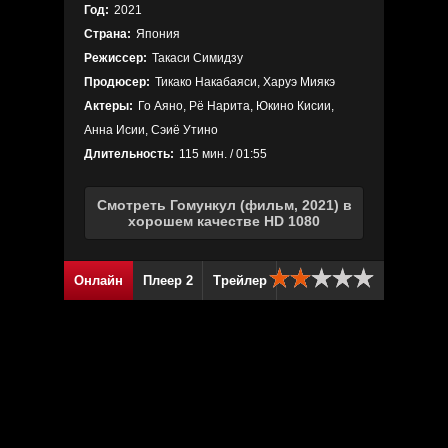
Год:
2021
Страна:
Япония
Режиссер:
Такаси Симидзу
Продюсер:
Тикако Накабаяси, Харуэ Миякэ
Актеры:
Го Аяно, Рё Нарита, Юкино Кисии,
Анна Исии, Сэиё Утино
Длительность:
115 мин. / 01:55
Смотреть Гомункул (фильм, 2021) в
хорошем качестве HD 1080
Онлайн
Плеер 2
Трейлер