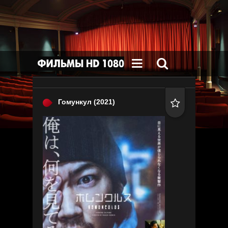


Гомункул
(2021)
