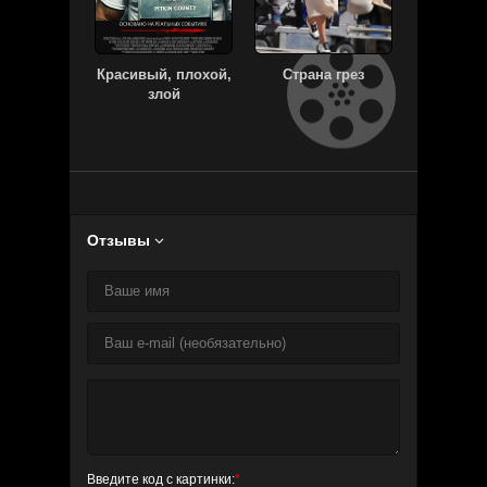
Красивый, плохой,
Страна грез
Мстител
злой
бескон
Отзывы

Введите код с картинки:
*