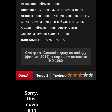
Режиссер:
Теймураз Тания
Продюсер:
Саид Давдиев, Теймураз Тания
Актеры:
Егор Бероев, Ксения Алферова, Кесоу
Хагба, Адгур Малия, Алексей Онежен, Софья
Агумава, Теймураз Тания, Артем Быстров,
Фархад Махмудов, Саида Отарова
Длительность:
90 мин. / 01:30
Смотреть Спасибо деду за победу
(фильм, 2019) в хорошем качестве
HD 1080
Онлайн
Плеер 2
Трейлер