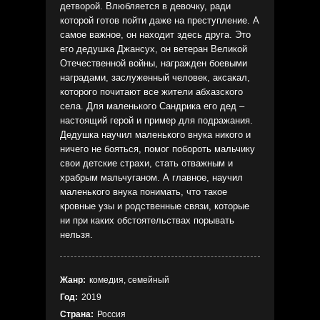
детворой. Влюбляется в девочку, ради
которой готов пойти даже на преступление. А
самое важное, он находит здесь друга. Это
его дедушка Джансух, он ветеран Великой
Отечественной войны, награжден боевыми
наградами, заслуженный человек, аксакал,
которого почитают все жители абхазского
села. Для маленького Сандрика его дед –
настоящий герой и пример для подражания.
Дедушка научил маленького внука никого и
ничего не бояться, помог побороть мальчику
свои детские страхи, стать отважным и
храбрым мальчуганом. А главное, научил
маленького внука понимать, что такое
кровные узы и родственные связи, которые
ни при каких обстоятельствах порывать
нельзя.
Жанр:
комедия, семейный
Год:
2019
Страна:
Россия