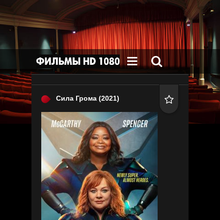


Сила Грома
(2021)
