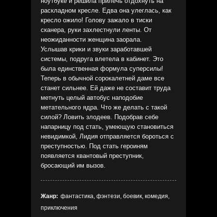
ноутбуке и решила прилечь отдохнуть на
раскладном кресле. Едва она улеглась, как
кресло ожило! Голову зажало в тиски
сканера, руки захлестнули ленты. От
неожиданности женщина заорала.
Услышав крики и звуки заработавшей
системы, подруга влетела в кабинет. Это
была единственная формула суперсилы!
Теперь в обычной сорокалетней даме все
станет сильнее. Ей даже не составит труда
метнуть целый автобус наподобие
метательного ядра. Что же делать с такой
силой? Ловить злодеев. Подобрав себе
напарницу под стать, умеющую становиться
невидимкой, Лидия отправляется бороться с
преступностью. Под стать героиням
появляется квантовый преступник,
бросающий им вызов.
Жанр:
фантастика, фэнтези, боевик, комедия,
приключения