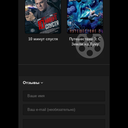
10 минут спустя
Путешествие 3: С
После 
Земли на Луну
Отзывы
