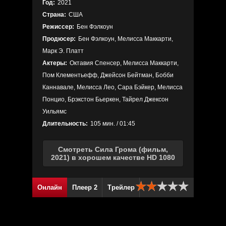
Год:
2021
Страна:
США
Режиссер:
Бен Фэлкоун
Продюсер:
Бен Фэлкоун, Мелисса Маккарти,
Марк Э. Платт
Актеры:
Октавия Спенсер, Мелисса Маккарти,
Пом Клементьефф, Джейсон Бейтман, Бобби
Каннавале, Мелисса Лео, Сара Бэйкер, Мелисса
Понцио, Брэкстон Бьеркен, Тайрел Джексон
Уильямс
Длительность:
105 мин. / 01:45
Смотреть Сила Грома (фильм,
2021) в хорошем качестве HD 1080
Онлайн
Плеер 2
Трейлер