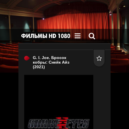


G. I. Joe. Бросок

кобры: Снейк Айз
(2021)