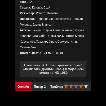
Год:
2021
Страна:
Канада, США
Режиссер:
Роберт Швентке
Продюсер:
Лоренцо Ди Бонавентура, Брайан
Голднер, Дэвид Эллисон
Актеры:
Генри Голдинг, Самара Уивинг, Урсула
Корберо, Ико Уайс, Эндрю Кодзи, Питер Менса,
Харука Абэ, Такэхиро Хира, Самуэль Финци,
Саймон Чин
Длительность:
121 мин. / 02:01
Смотреть G. I. Joe. Бросок кобры:
Снейк Айз (фильм, 2021) в хорошем
качестве HD 1080
Онлайн
Плеер 2
Трейлер