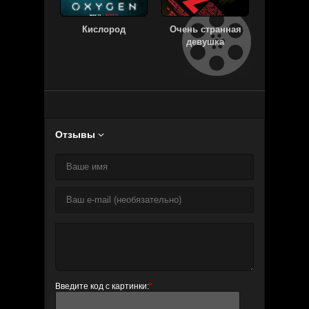
Кислород
Очень странная
После п
девушка
Отзывы

Введите код с картинки:
*