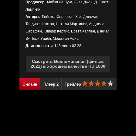
Продюсер:
Майкл Де Лука, Лиза Джой, Д. Скотт
Лампкин
Актеры:
Ребекка Фергюсон, Хью Джекман,
Тандиве Ньютон, Натали Мартинес, Анджела
Сарафян, Клифф Кёртис, Бретт Каллен, Дэниэл
Ву, Тери Уайбл, Моджиан Ариа
Длительность:
148 мин. / 02:28
Смотреть Воспоминания (фильм,
2021) в хорошем качестве HD 1080
Онлайн
Плеер 2
Трейлер