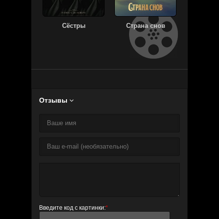
Сёстры
Страна снов
Призрак
Отзывы

Введите код с картинки:
*