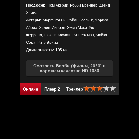
Продюсер:
Том Акерли, Робби Бреннер, Дэвид
Хейман
Актеры:
Марго Робби, Райан Гослинг, Мариса
Абела, Хелен Миррен, Эмма Маки, Уилл
Феррелл, Никола Кохлан, Ри Перлман, Майкл
Сера, Риту Эрийа
Длительность:
105 мин.
Смотреть Барби (фильм, 2023) в
хорошем качестве HD 1080
Онлайн
Плеер 2
Трейлер