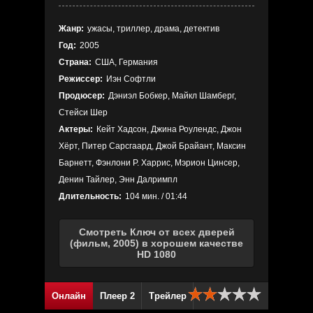
Жанр:
ужасы, триллер, драма, детектив
Год:
2005
Страна:
США, Германия
Режиссер:
Иэн Софтли
Продюсер:
Дэниэл Бобкер, Майкл Шамберг,
Стейси Шер
Актеры:
Кейт Хадсон, Джина Роулендс, Джон
Хёрт, Питер Сарсгаард, Джой Брайант, Максин
Барнетт, Фэнлони Р. Харрис, Мэрион Цинсер,
Денин Тайлер, Энн Далримпл
Длительность:
104 мин. / 01:44
Смотреть Ключ от всех дверей
(фильм, 2005) в хорошем качестве
HD 1080
Онлайн
Плеер 2
Трейлер