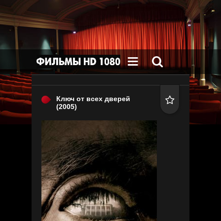


Ключ от всех дверей

(2005)