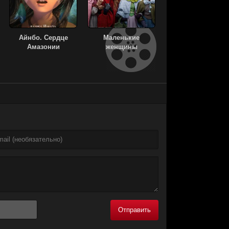
Айнбо. Сердце
Маленькие
Амазонии
женщины
Отправить