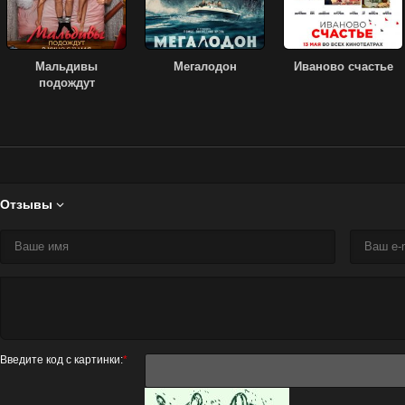
Мальдивы
Мегалодон
Иваново счастье
подождут
Отзывы

Введите код с картинки:
*