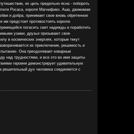
путешествие, их цель предельно ясна - побороть
ителя Росаса, короля Магнифико. Аша, движимая
юбви и добра, принимает свое вновь обретенное
те им предстоит противостоять королю
стремящейся погасить свет надежды и поработить
шимыми узами, друзья призывают свое
илу в космических энергиях, которые текут
 разворачивается их приключение, решимость и
спытанию. Она преодолевает коварные
ду над трудностями, и все это во имя защиты
ствиями героиня демонстрирует удивительную
да решительный дух человека соединяется с