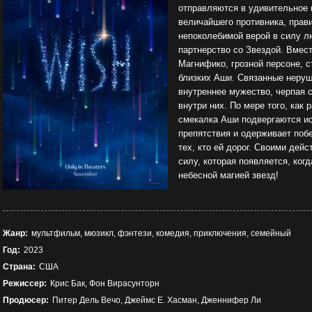
отправляются в удивительное 
величайшего противника, прав
непоколебимой верой в силу л
партнерство со Звездой. Вмес
Магнифико, грозной персоне, 
близких Аши. Связанные неру
внутреннее мужество, черпая с
внутри них. По мере того, как
смекалка Аши подвергаются и
препятствия и одерживает побе
тех, кто ей дорог. Своими дей
силу, которая появляется, ког
небесной магией звезд!
Жанр:
мультфильм, мюзикл, фэнтези, комедия, приключения, семейный
Год:
2023
Страна:
США
Режиссер:
Крис Бак, Фон Вирасунторн
Продюсер:
Питер Дель Вечо, Джеймс Е. Хасман, Дженнифер Ли