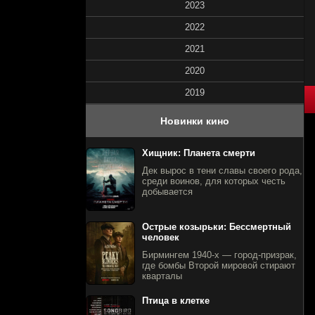
2023
2022
2021
2020
2019
80
1
2
3
4
5
Новинки кино
Хищник: Планета смерти
Дек вырос в тени славы своего рода,
среди воинов, для которых честь
добывается
Острые козырьки: Бессмертный
человек
Бирмингем 1940-х — город-призрак,
где бомбы Второй мировой стирают
кварталы
Птица в клетке