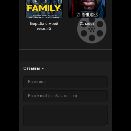
Борьба с моей
21 мост
Кров
семьей
фест
Отзывы
