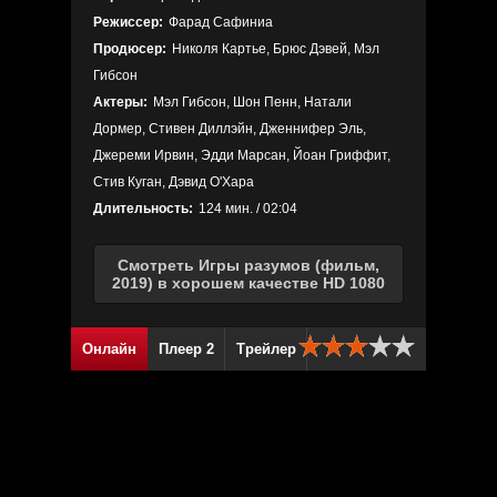
Режиссер:
Фарад Сафиниа
Продюсер:
Николя Картье, Брюс Дэвей, Мэл
Гибсон
Актеры:
Мэл Гибсон, Шон Пенн, Натали
Дормер, Стивен Диллэйн, Дженнифер Эль,
Джереми Ирвин, Эдди Марсан, Йоан Гриффит,
Стив Куган, Дэвид О'Хара
Длительность:
124 мин. / 02:04
Смотреть Игры разумов (фильм,
2019) в хорошем качестве HD 1080
Онлайн
Плеер 2
Трейлер