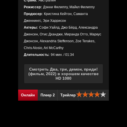
Страна:
Австралия
Режиссер:
Дэнни Филиппу, Майкл Филиппу
Продюсер:
Кристина Кейтон, Саманта
Дженнингс, Эри Харрисон
Актеры:
Софи Уайлд, Джо Бёрд, Александра
Дженсен, Отис Дханджи, Миранда Отто, Маркус
Джонсон, Alexandria Steffenson, Zoe Terakes,
Chris Alosio, Ari McCarthy
Длительность:
94 мин. / 01:34
Смотреть Два, три, демон, приди!
(фильм, 2022) в хорошем качестве
HD 1080
Онлайн
Плеер 2
Трейлер