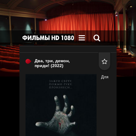


Два, три, демон,

приди!
(2022)
Для