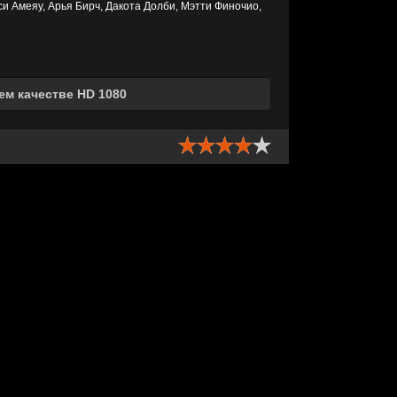
си Амеяу, Арья Бирч, Дакота Долби, Мэтти Финочио,
ем качестве HD 1080