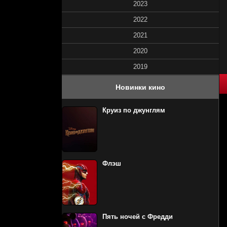
2023
2022
2021
2020
2019
80
1
2
3
4
5
Новинки кино
Круиз по джунглям
Флэш
Пять ночей с Фредди