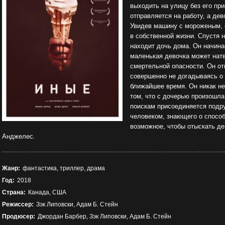
выходить на улицу без его при
отправляется на работу, а дев
Увидев машину с мороженым, 
в собственной жизни. Спустя 
находит дочь дома. Он начинае
маленькая девочка может натв
смертельной опасности. Он от
совершенно не догадываясь о 
ближайшее время. Он никак не
том, что с дочерью произошла
поискам присоединяется подр
человеком, знающего о способ
возможное, чтобы отыскать де
Анджелес.
Жанр:
фантастика, триллер, драма
Год:
2018
Страна:
Канада, США
Режиссер:
Зэк Липовски, Адам Б. Стейн
Продюсер:
Джордан Барбер, Зэк Липовски, Адам Б. Стейн