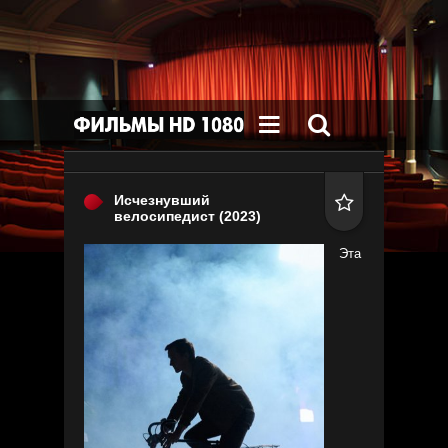


Исчезнувший

велосипедист
(2023)
Эта