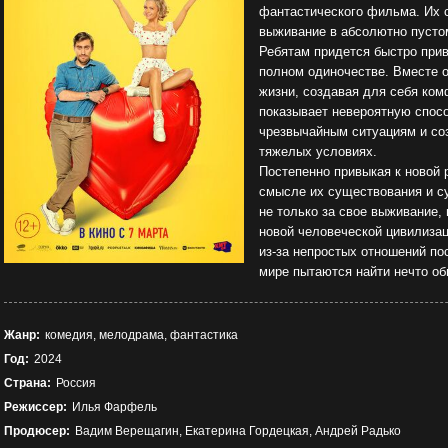
фантастического фильма. Их 
выживание в абсолютно пусто
Ребятам придется быстро прив
полном одиночестве. Вместе 
жизни, создавая для себя комф
показывает невероятную спосо
чрезвычайным ситуациям и со
тяжелых условиях.
Постепенно привыкая к новой 
смысле их существования и с
не только за свое выживание,
новой человеческой цивилизац
из-за непростых отношений п
мире пытаются найти нечто об
Жанр:
комедия, мелодрама, фантастика
Год:
2024
Страна:
Россия
Режиссер:
Илья Фарфель
Продюсер:
Вадим Верещагин, Екатерина Гордецкая, Андрей Радько