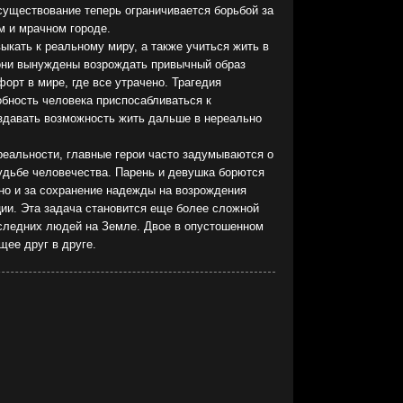
существование теперь ограничивается борьбой за
м и мрачном городе.
ыкать к реальному миру, а также учиться жить в
они вынуждены возрождать привычный образ
орт в мире, где все утрачено. Трагедия
бность человека приспосабливаться к
здавать возможность жить дальше в нереально
реальности, главные герои часто задумываются о
удьбе человечества. Парень и девушка борются
 но и за сохранение надежды на возрождения
ии. Эта задача становится еще более сложной
оследних людей на Земле. Двое в опустошенном
щее друг в друге.