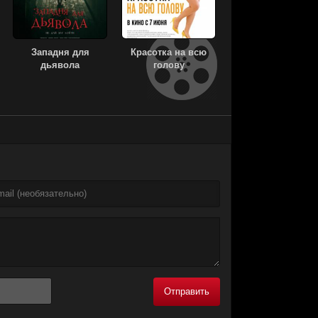
Западня для
Красотка на всю
дьявола
голову
Отправить