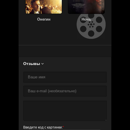
Онегин
Ночь
Соври мн
Отзывы

Введите код с картинки:
*