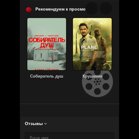
Рекомендуем к просмотру:
Собиратель душ
Крушение
Праба
легкого 
Нач
Отзывы
