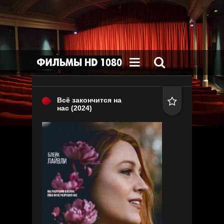


Всё закончится на

нас
(2024)