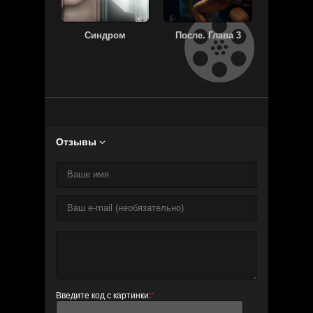
Синдром
После. Глава 3
Чёрный
Отзывы

Введите код с картинки:
*