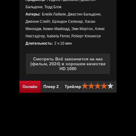
Бальдони, Тодд Блэк
Актеры:
Блейк Лайвли, Джастин Бальдони,
Дженни Слейт, Брэндон Скленар, Хасан
Минхадж, Кевин МакКидд, Эми Мортон, Алекс
Нюстадтер, Isabela Ferrer, Роберт Клохесси
Длительность:
2 ч 10 мин
Смотреть Всё закончится на нас
(фильм, 2024) в хорошем качестве
HD 1080
Онлайн
Плеер 2
Трейлер