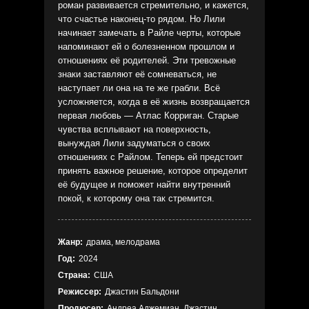
роман развивается стремительно, и кажется,
что счастье наконец-то рядом. Но Лили
начинает замечать в Райле черты, которые
напоминают ей о болезненном прошлом и
отношениях её родителей. Эти тревожные
знаки заставляют её сомневаться, не
наступает ли она на те же грабли. Всё
усложняется, когда в её жизнь возвращается
первая любовь — Атлас Корриган. Старые
чувства всплывают на поверхность,
вынуждая Лили задуматься о своих
отношениях с Райлом. Теперь ей предстоит
принять важное решение, которое определит
её будущее и поможет найти внутренний
покой, к которому она так стремится.
Жанр:
драма, мелодрама
Год:
2024
Страна:
США
Режиссер:
Джастин Бальдони
Продюсер:
Андреа Аджемиан, Джастин