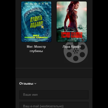
Мег: Монстр
Лара Крофт
Малыш н
глубины
Отзывы
