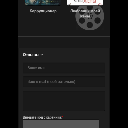
Коррупционер
Любовник моей
Судная
жены
Нач
Отзывы

Введите код с картинки:
*