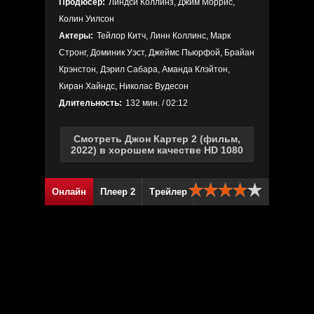
Продюсер:
Линдси Коллинз, Джим Моррис,
Колин Уилсон
Актеры:
Тейлор Китч, Линн Коллинс, Марк
Стронг, Доминик Уэст, Джеймс Пьюрфой, Брайан
Крэнстон, Дэрил Сабара, Аманда Клэйтон,
Киран Хайндс, Николас Вудесон
Длительность:
132 мин. / 02:12
Смотреть Джон Картер 2 (фильм,
2022) в хорошем качестве HD 1080
Онлайн
Плеер 2
Трейлер