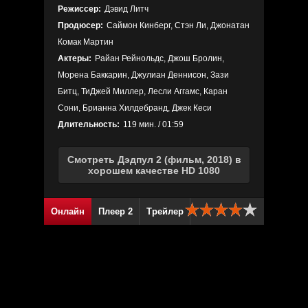
Режиссер:
Дэвид Литч
Продюсер:
Саймон Кинберг, Стэн Ли, Джонатан
Комак Мартин
Актеры:
Райан Рейнольдс, Джош Бролин,
Морена Баккарин, Джулиан Деннисон, Зази
Битц, ТиДжей Миллер, Лесли Аггамс, Каран
Сони, Брианна Хилдебранд, Джек Кеси
Длительность:
119 мин. / 01:59
Смотреть Дэдпул 2 (фильм, 2018) в
хорошем качестве HD 1080
Онлайн
Плеер 2
Трейлер