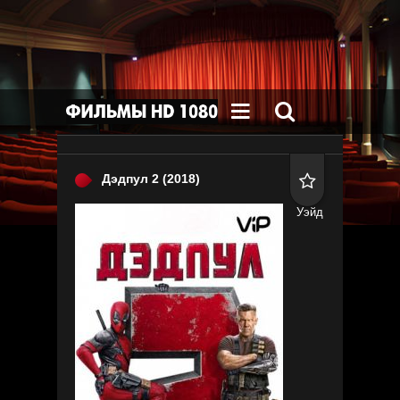


Дэдпул 2
(2018)

Уэйд