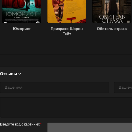
Юморист
Призраки Шэрон
Обитель страха
Тейт
Отзывы

Введите код с картинки:
*