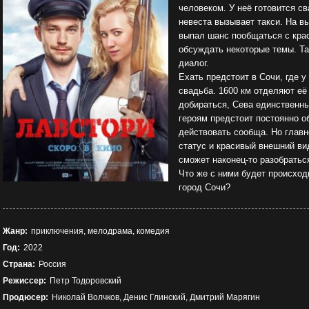
человеком. У неё готовится св
невеста вызывает такси. На вы
выпал шанс пообщаться с крас
обсуждать некоторые темы. Та
диалог.
Ехать предстоит в Сочи, где 
свадьба. 1600 км отделяют её 
добираться, Сева единственны
героям предстоит постоянно о
действовать сообща. Но главно
статус и красивый внешний ви
сможет наконец-то разобратьс
Что же с ними будет происход
город Сочи?
Жанр:
приключения, мелодрама, комедия
Год:
2022
Страна:
Россия
Режиссер:
Петр Тодоровский
Продюсер:
Николай Волчков, Денис Глинский, Дмитрий Марягин