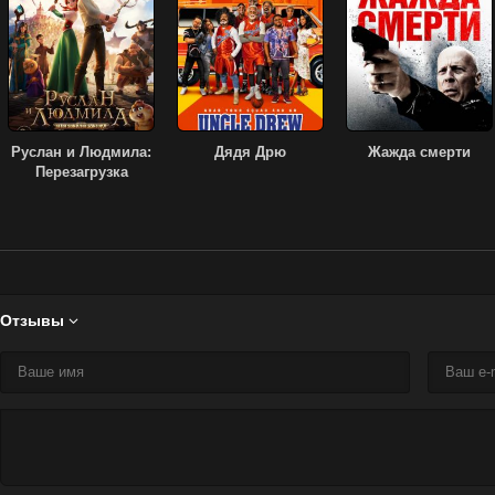
Руслан и Людмила:
Дядя Дрю
Жажда смерти
Перезагрузка
Отзывы
