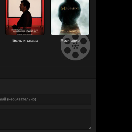
Боль и слава
Молчание