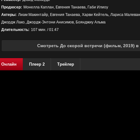
Продюсер:
Монелла Каплан, Евгения Танаева, Габи Илиоу
Актеры:
Лиам Макинтайр, Евгения Танаева, Харви Кейтель, Лариса Малеван
Джордж Лако, Джордж-Энтони Анисимов, Боянджиу Альма
Длительность:
107 мин. / 01:47
Смотреть До скорой встречи (фильм, 2019) в
Онлайн
Плеер 2
Трейлер