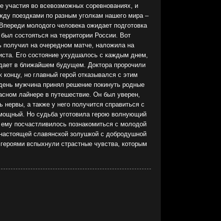
е участия во всевозможных соревнованиях, и
жду поездками по разным уголкам нашего мира –
. Впереди молодого человека ожидает подготовка
 был состояться на территории России. Вот
ь получил на очередном матче, наложила на
иста. Его состояние ухудшалось с каждым днем,
идает в ближайшем будущем. Доктора пророчили
к концу, но главный герой отказывался с этим
 день мужчина принял решение покинуть родные
расном лайнере в путешествие. Он был уверен,
 нервы, а также у него получится справиться с
омощный. Но судьба уготовила герою волнующий
 ему посчастливилось познакомиться с молодой
 настоящей славянской золушкой с добродушной
 героями вспыхнули страстные чувства, которым