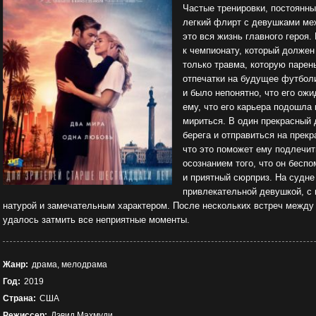
Частые тренировки, постоянны
легкий флирт с девушками ме
это вся жизнь главного героя
к чемпионату, который должен
только травма, которую парен
отпечатки на будущее футбол
и было непонятно, что его ож
ему, что его карьера подошла 
мириться. В один прекрасный
берега и отправиться на прек
что это поможет ему подлечить
осознанием того, что он бесп
и приятный сюрприз. На судне
привлекательной девушкой, с
натурой и замечательным характером. После нескольких встреч между
удалось затмить все неприятные моменты.
Жанр:
драма, мелодрама
Год:
2019
Страна:
США
Режиссер:
Дэвид Махмуди