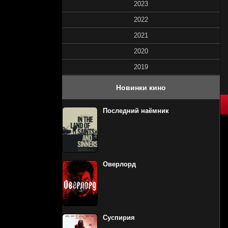
2023
2022
2021
2020
2019
Новинки кино
80
1
2
3
4
5
Последний наёмник
Оверлорд
Суспирия