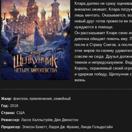
Клара далеко не сразу оценива
внезапно оживает, Клара погру
лишь мечтать. Оказывается, в
новый друг готов провести ее п
нуждается в помощи.
Он рассказывает Кларе свою ис
девочка обещает помочь ему. П
после в Страну Снегов, а посл
этих миров по-своему удивител
совсем не сюда. Друзья должны
темное и непредсказуемое. Ве
Король, охраняемый своей огр
и одержав победу, Щелкунчик 
жизнь.
Жанр:
фэнтези, приключения, семейный
Год:
2018
Страна:
США
Режиссер:
Лассе Халльстрём, Джо Джонстон
Продюсер:
Элисон Бекетт, Ларри Дж. Франко, Линди Гольдштайн