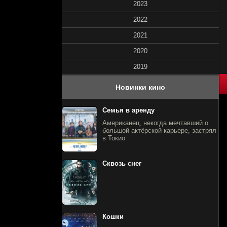
2023
2022
2021
2020
2019
80
1
2
3
4
5
Новинки кино
Семья в аренду
Американец, некогда мечтавший о
большой актёрской карьере, застрял
в Токио
Сквозь снег
Кошки