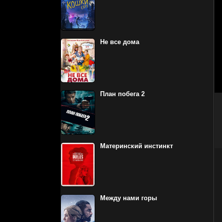
Не все дома
План побега 2
Материнский инстинкт
Между нами горы