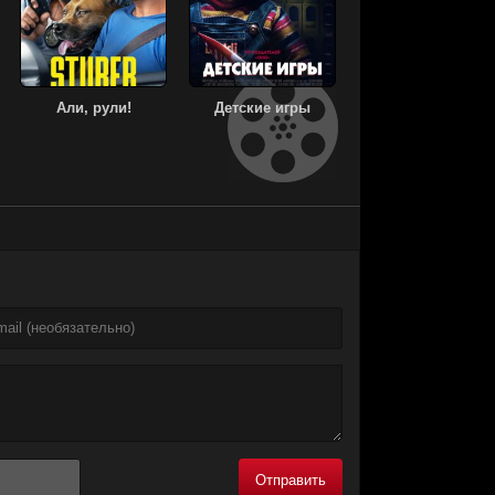
Али, рули!
Детские игры
Отправить