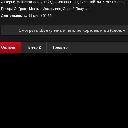
Актеры:
Маккензи Фой, Джейден Фовора-Найт, Кира Найтли, Хелен Миррен,
Ричард Э. Грант, Мэттью Макфэдиен, Сергей Полунин
Длительность:
99 мин. / 01:39
Смотреть Щелкунчик и четыре королевства (фильм, 
Онлайн
Плеер 2
Трейлер