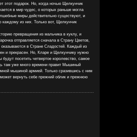
ет этот подарок. Но, когда ночью Щелкунчик
жается в мир чудес, о которых раньше могла
олшебные миры действительно существуют, и
о каждому из них. Только вот, Щелкунчик
торию превращения из мальчика в куклу, и
арочка отправляется сначала в Страну Цветов,
е оказываются в Стране Сладостей. Каждый из
ен и прекрасен. Но, Кларе и Щелкунчику нужно
 будут посетить четвертое королевство, самое
дь там уже много времени правит Мышиный
омной мышиной армией. Только сразившись с ним
сможет вернуть себе прежний облик и прежнюю