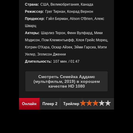
Страна:
США, Великобритания, Канада
Режиссер:
Грег Тирнан, Конрад Вернон
Продюсер:
Гэйл Берман, Alison O'Brien, Алекс
Шварц
Актеры:
Шарлиз Терон, Финн Вулфард, Мики
Мэдисон, Пом Клементьефф, Хлоя Грейс Морец,
Кэтрин О'Хара, Оскар Айзек, Эйми Гарсиа, Мэгги
Уилер, Эллисон Дженни
Длительность:
107 мин. / 01:47
Смотреть Семейка Аддамс
(мультфильм, 2019) в хорошем
качестве HD 1080
Онлайн
Плеер 2
Трейлер