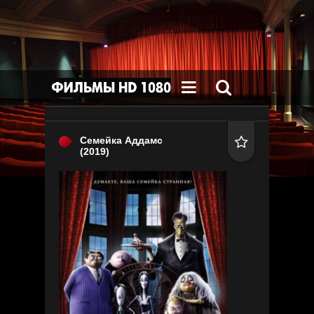


Семейка Аддамс

(2019)