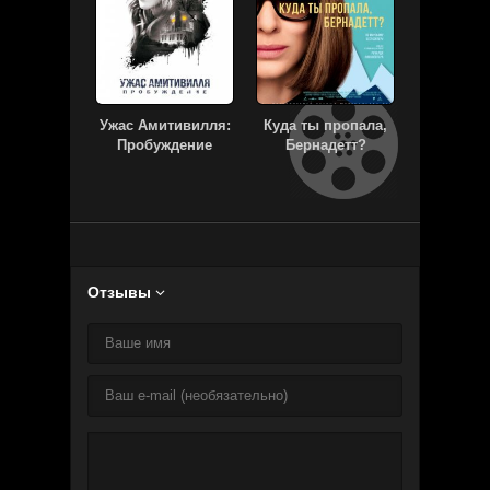
Ужас Амитивилля:
Куда ты пропала,
Астра
Пробуждение
Бернадетт?
Последн
Отзывы
