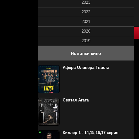
2023
2022
2021
80
1
2
3
4
2020
5
2019
Новинки кино
Афера Оливера Твиста
Святая Агата
Киллер 1 - 14,15,16,17 серия