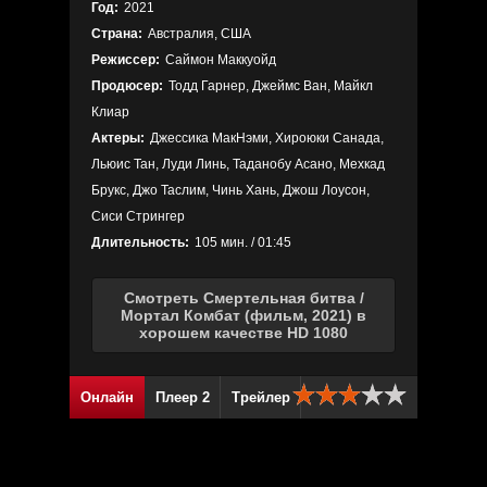
Год:
2021
Страна:
Австралия, США
Режиссер:
Саймон Маккуойд
Продюсер:
Тодд Гарнер, Джеймс Ван, Майкл
Клиар
Актеры:
Джессика МакНэми, Хироюки Санада,
Льюис Тан, Луди Линь, Таданобу Асано, Мехкад
Брукс, Джо Таслим, Чинь Хань, Джош Лоусон,
Сиси Стрингер
Длительность:
105 мин. / 01:45
Смотреть Смертельная битва /
Мортал Комбат (фильм, 2021) в
хорошем качестве HD 1080
Онлайн
Плеер 2
Трейлер