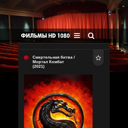


Смертельная битва /

Мортал Комбат
(2021)