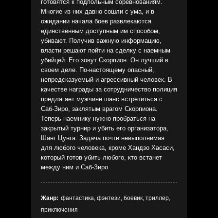
готовятся к подпольным соревнованиям.
Многие из них давно сошли с ума, и в
ожидании начала боев развлекаются
единственным доступным им способом,
убивают. Получив важную информацию,
власти решают пойти на сделку с наемным
убийцей. Его зовут Скорпион. Он лучший в
своем деле. По-настоящему опасный,
непредсказуемый и агрессивный человек. В
качестве награды за сотрудничество полиция
предлагает мужчине шанс встретиться с
Саб-Зиро, заклятым врагом Скорпиона.
Теперь наемнику нужно пробраться на
закрытый турнир и убить его организатора,
Шанг Цунга. Задача почти невыполнимая
для любого человека, кроме Хандзо Хасаси,
который готов убить любого, кто встанет
между ним и Саб-Зиро.
Жанр:
фантастика, фэнтези, боевик, триллер,
приключения