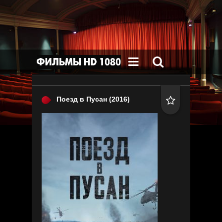


Поезд в Пусан
(2016)
