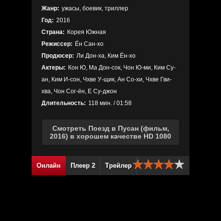
Жанр:
ужасы, боевик, триллер
Год:
2016
Страна:
Корея Южная
Режиссер:
Ён Сан-хо
Продюсер:
Ли Дон-ха, Ким Ён-хо
Актеры:
Кон Ю, Ма Дон-сок, Чон Ю-ми, Ким Су-
ан, Ким И-сон, Чхве У-щик, Ан Со-хи, Чхве Гви-
хва, Чон Сог-ён, Е Су-джон
Длительность:
118 мин. / 01:58
Смотреть Поезд в Пусан (фильм,
2016) в хорошем качестве HD 1080
Онлайн
Плеер 2
Трейлер