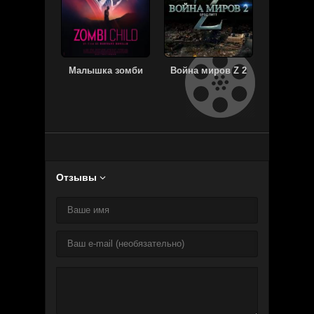
Малышка зомби
Война миров Z 2
Мертв
уми
Отзывы
