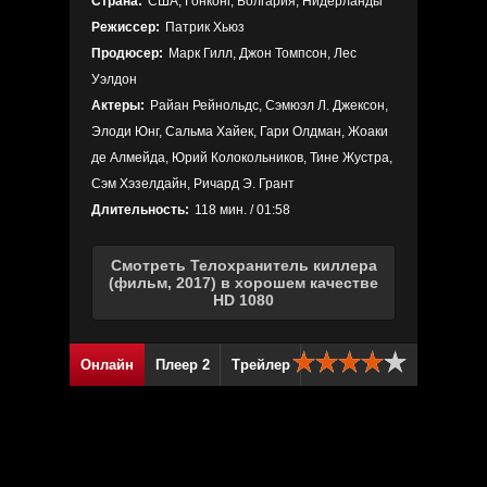
Страна:
США, Гонконг, Болгария, Нидерланды
Режиссер:
Патрик Хьюз
Продюсер:
Марк Гилл, Джон Томпсон, Лес
Уэлдон
Актеры:
Райан Рейнольдс, Сэмюэл Л. Джексон,
Элоди Юнг, Сальма Хайек, Гари Олдман, Жоаки
де Алмейда, Юрий Колокольников, Тине Жустра,
Сэм Хэзелдайн, Ричард Э. Грант
Длительность:
118 мин. / 01:58
Смотреть Телохранитель киллера
(фильм, 2017) в хорошем качестве
HD 1080
Онлайн
Плеер 2
Трейлер