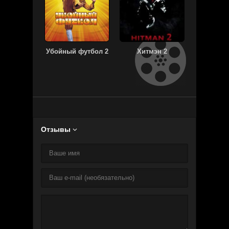
Убойный футбол 2
Хитмэн 2
Хроники
гор
Отзывы
