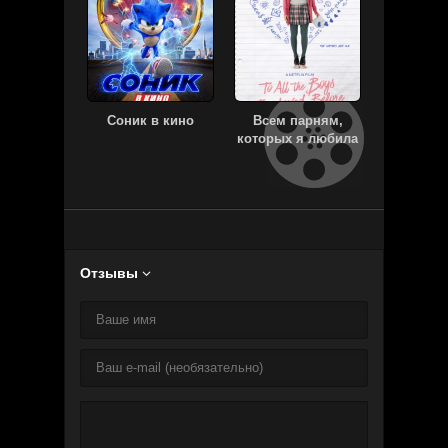
Соник в кино
Всем парням,
Эквили
которых я любила
раньше
Отзывы
