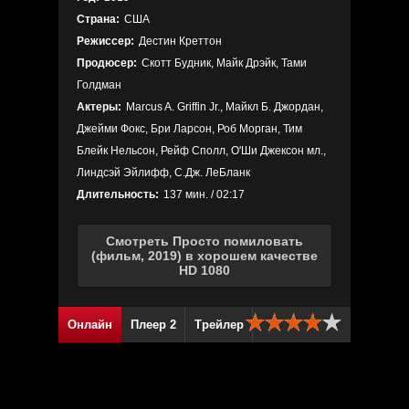
Страна:
США
Режиссер:
Дестин Креттон
Продюсер:
Скотт Будник, Майк Дрэйк, Тами
Голдман
Актеры:
Marcus A. Griffin Jr., Майкл Б. Джордан,
Джейми Фокс, Бри Ларсон, Роб Морган, Тим
Блейк Нельсон, Рейф Сполл, О'Ши Джексон мл.,
Линдсэй Эйлифф, С.Дж. ЛеБланк
Длительность:
137 мин. / 02:17
Смотреть Просто помиловать
(фильм, 2019) в хорошем качестве
HD 1080
Онлайн
Плеер 2
Трейлер