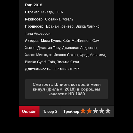
Год:
2018
Страна:
Канада, США
Режиссер:
Сюзанна Фогель
Продюсер:
Брайан Грейзер, Эрика Хаггинс,
Тина Андерсон
Актеры:
Мила Кунис, Кейт МакКиннон, Сэм
Хьюэн, Джастин Теру, Джиллиан Андерсон,
Хасан Минхадж, Иванна Сахно, Фред Меламед,
Blanka Györfi-Tóth, Вильма Сечи
Длительность:
117 мин. / 01:57
Смотреть Шпион, который меня
кинул (фильм, 2018) в хорошем
качестве HD 1080
Онлайн
Плеер 2
Трейлер