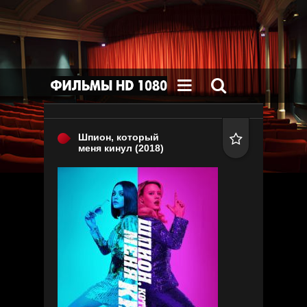


Шпион, который

меня кинул
(2018)