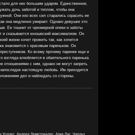
 стало для них большим ударом. Единственное,
ружать дочь заботой и теплом, чтобы она
ужной. Они изо всех сил старались скрасить ее
 как она медленно умирает. Однако девушке это
ше. Ее тошнит от чрезмерной опеки и заботы
ст и сказывается юношеский максимализм. Он
оей жизни хочет прожить так, как хочется
ка знакомится с красивым пареньком. Он
преступником. Ко всему прочему паренек еще и
го взгляда влюбляется в обаятельного паренька.
е отношениями c ним, однако не могут запреть
напоследок настоящую любовь. Им приходится
оложением дел и наблюдать со стороны.
и Уоллес, Андреа Деметриадес, Арка Дас, Чарльз