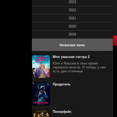
2023
2022
2021
2020
2019
60
1
2
3
4
5
Новинки кино
Моя ужасная сестра 2
Юля и Максим в свое время
пережили многое. И теперь у них
есть две отличные
Предатель
Покерфейс