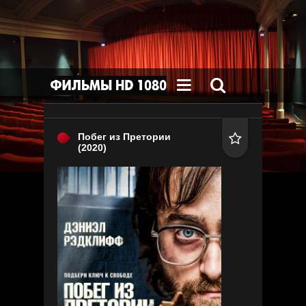


Побег из Претории

(2020)