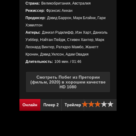
Страна:
Великобритания, Австралия
Режиссер:
Фрэнсис Аннан
Продюсер:
Дэвид Баррон, Марк Блэйни, Гари
Хэмилтон
Актеры:
Дэниэл Рэдклифф, Иэн Харт, Даниэль
Уэббер, Нэйтан Пейдж, Стивен Хантер, Марк
Леонард Винтер, Ратидзо Мамбо, Жанетт
Кронин, Дэвид Уилсон, Адам Овадия
Длительность:
106 мин. / 01:46
Смотреть Побег из Претории
(фильм, 2020) в хорошем качестве
HD 1080
Онлайн
Плеер 2
Трейлер