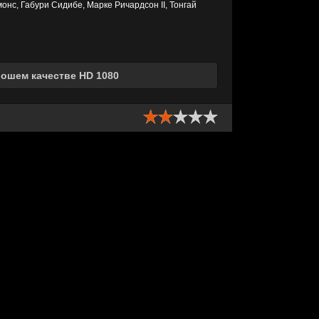
нс, Габури Сидибе, Марке Ричардсон II, Тонгай
рошем качестве HD 1080