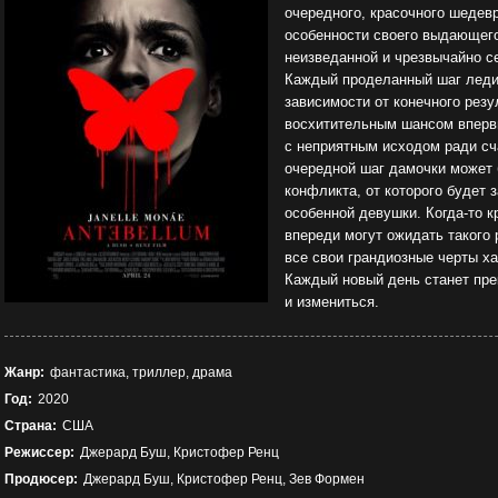
очередного, красочного шедев
особенности своего выдающего
неизведанной и чрезвычайно се
Каждый проделанный шаг леди 
зависимости от конечного резу
восхитительным шансом вперв
с неприятным исходом ради с
очередной шаг дамочки может 
конфликта, от которого будет
особенной девушки. Когда-то к
впереди могут ожидать такого
все свои грандиозные черты х
Каждый новый день станет пре
и измениться.
Жанр:
фантастика, триллер, драма
Год:
2020
Страна:
США
Режиссер:
Джерард Буш, Кристофер Ренц
Продюсер:
Джерард Буш, Кристофер Ренц, Зев Формен