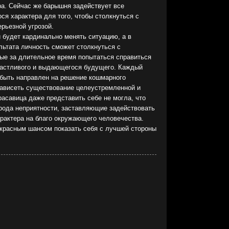
ра. Сейчас же барышня задействует все
ся характера для того, чтобы столкнуться с
рьезной угрозой.
будет кардинально менять ситуацию, а в
льтата личность сможет столкнуться с
ые за длительное время попытаться справиться
частливого и выдающегося будущего. Каждый
быть направлен на решение кошмарного
 зависеть существование целеустремленной и
расавица даже представить себе не могла, что
 рода неприятности, заставляющие задействовать
арактера на благо окружающего человечества.
красным шансом показать себя с лучшей стороны