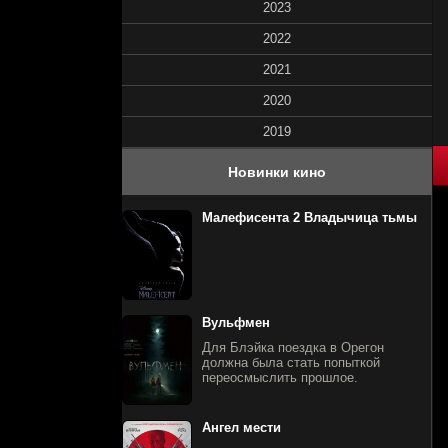
2023
2022
2021
2020
2019
40
1
2
3
4
5
Новинки кино
Малефисента 2 Владычица тьмы
Вульфмен
Для Блэйка поездка в Орегон
должна была стать попыткой
переосмыслить прошлое.
Ангел мести