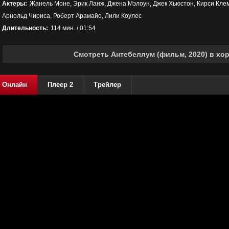
Актеры:
Жанель Моне, Эрик Ланж, Джена Мэлоун, Джек Хьюстон, Кирси Клемо
Арнольд Чириса, Роберт Арамайо, Лили Коулес
Длительность:
114 мин. / 01:54
Смотреть Антебеллум (фильм, 2020) в хо
Онлайн
Плеер 2
Трейлер