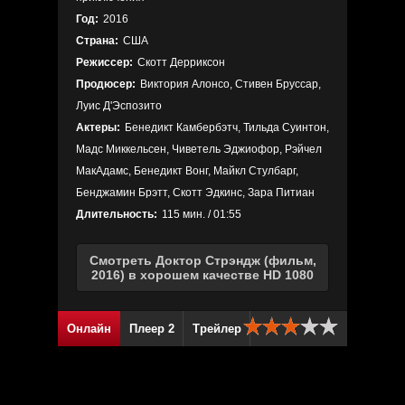
Год:
2016
Страна:
США
Режиссер:
Скотт Дерриксон
Продюсер:
Виктория Алонсо, Стивен Бруссар,
Луис Д'Эспозито
Актеры:
Бенедикт Камбербэтч, Тильда Суинтон,
Мадс Миккельсен, Чиветель Эджиофор, Рэйчел
МакАдамс, Бенедикт Вонг, Майкл Стулбарг,
Бенджамин Брэтт, Скотт Эдкинс, Зара Питиан
Длительность:
115 мин. / 01:55
Смотреть Доктор Стрэндж (фильм,
2016) в хорошем качестве HD 1080
Онлайн
Плеер 2
Трейлер