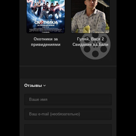
Охотники за
Гуляй, Вася 2
Тайная
привидениями
Свидание на Бали
Отзывы
