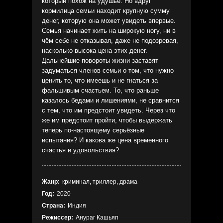
который похож на удушье. Но вдруг
кормилица семьи находит крупную сумму
денег, которую она может увидеть впервые.
Семья начинает жить на широкую ногу, ни в
чём себе не отказывая, даже не подозревая,
насколько высока цена этих денег.
Дальнейшие повороты жизни заставят
задуматься членов семьи о том, что нужно
ценить то, что имеешь и не гнаться за
фальшивым счастьем. То, что раньше
казалось бедами и лишениями, не сравнится
с тем, что им предстоит увидеть. Через что
же им предстоит пройти, чтобы выдержать
теперь по-настоящему серьёзные
испытания? И какова же цена временного
счастья и удовольствия?
Жанр:
криминал, триллер, драма
Год:
2020
Страна:
Индия
Режиссер:
Анураг Кашьяп