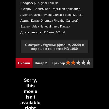
Продюсер:
Анураг Кашьяп
Актеры:
Саиями Кер, Раджшри Дешпанде,
Амрута Субхаш, Тушар Далви, Рошан Мэтью,
Адитья Кумар, Упендра Лимайе, Санджай
Бхатия, Uday Nene, Милинд Патхак
Длительность:
114 мин. / 01:54
Смотреть Удушье (фильм, 2020) в
хорошем качестве HD 1080
Онлайн
Плеер 2
Трейлер