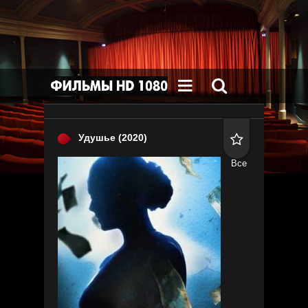


Удушье
(2020)

Все