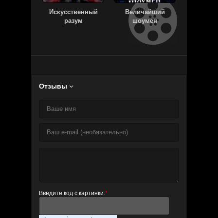
Искусственный
Величайший
Духle
разум
шоумен
Отзывы

Введите код с картинки:
*