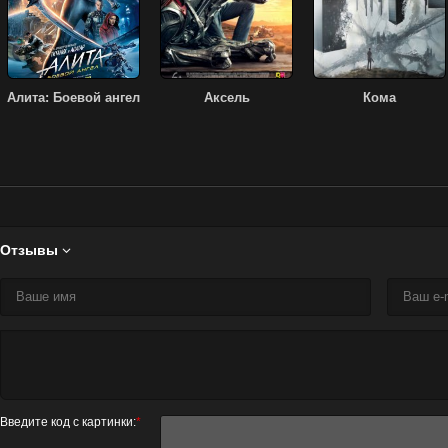
Алита: Боевой ангел
Аксель
Кома
Отзывы

Введите код с картинки:
*