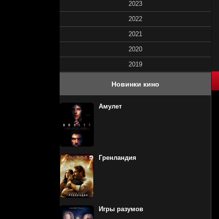
2023
2022
2021
2020
2019
60
1
2
3
4
5
Новинки кино
Амулет
Гренландия
Игры разумов