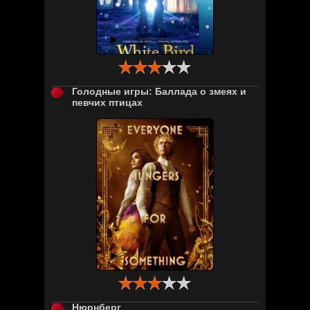

Голодные игры: Баллада о змеях и
певчих птицах

Нюрнберг