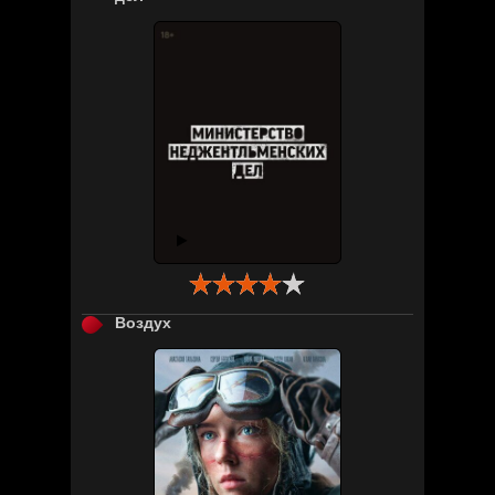

Воздух