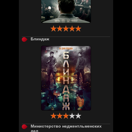

Блиндаж

Министерство неджентльменских
дел