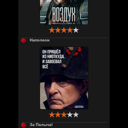

Наполеон

За Палыча!