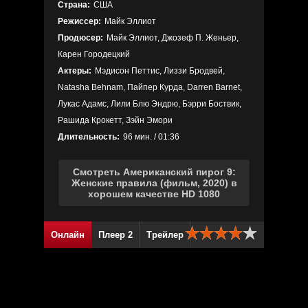
Страна:
США
Режиссер:
Майк Эллиот
Продюсер:
Майк Эллиот, Джозеф П. Женьер,
Карен Городецкий
Актеры:
Мэдисон Петтис, Лиззи Бродвей,
Natasha Behnam, Пайпер Курда, Darren Barnet,
Лукас Адамс, Лили Блю Эндрю, Бэрри Боствик,
Рашида Крокетт, Зэйн Эмори
Длительность:
96 мин. / 01:36
Смотреть Американский пирог 9:
Женские правила (фильм, 2020) в
хорошем качестве HD 1080
Онлайн
Плеер 2
Трейлер