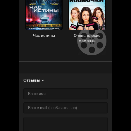
Час истины
Очень плохие
Джума
мамочки
Новый 
Отзывы
