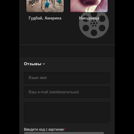
Гудбай, Америка
Наездница
Окей, 
Отзывы

Введите код с картинки:
*