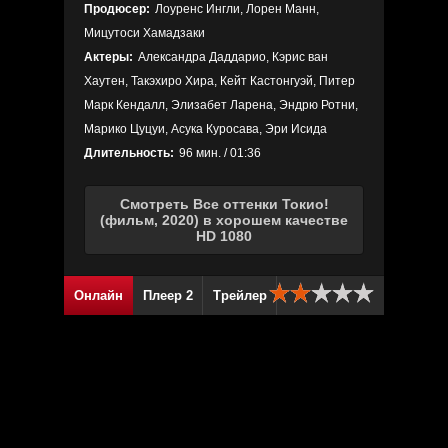
Продюсер:
Лоуренс Ингли, Лорен Манн,
Мицутоси Хамадзаки
Актеры:
Александра Даддарио, Кэрис ван
Хаутен, Такэхиро Хира, Кейт Кастонгуэй, Питер
Марк Кендалл, Элизабет Ларена, Эндрю Ротни,
Марико Цуцуи, Асука Куросава, Эри Исида
Длительность:
96 мин. / 01:36
Смотреть Все оттенки Токио!
(фильм, 2020) в хорошем качестве
HD 1080
Онлайн
Плеер 2
Трейлер