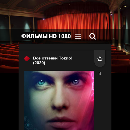


Все оттенки Токио!

(2020)
В