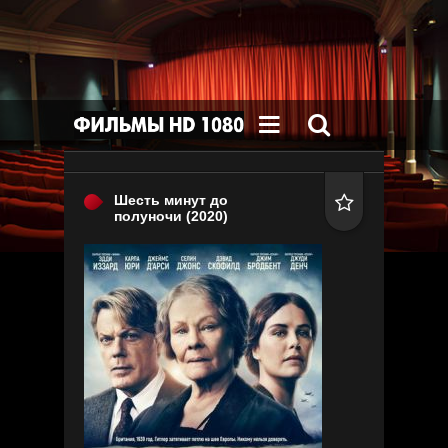


Шесть минут до

полуночи
(2020)