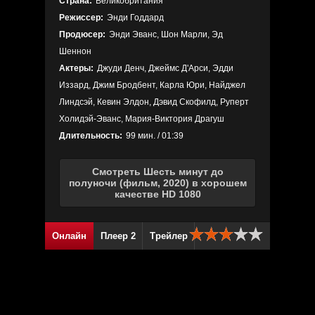
Страна:
Великобритания
Режиссер:
Энди Годдард
Продюсер:
Энди Эванс, Шон Марли, Эд
Шеннон
Актеры:
Джуди Денч, Джеймс Д'Арси, Эдди
Иззард, Джим Бродбент, Карла Юри, Найджел
Линдсэй, Кевин Элдон, Дэвид Скофилд, Руперт
Холидэй-Эванс, Мария-Виктория Драгуш
Длительность:
99 мин. / 01:39
Смотреть Шесть минут до
полуночи (фильм, 2020) в хорошем
качестве HD 1080
Онлайн
Плеер 2
Трейлер