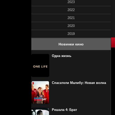
2023
2022
2021
2020
2019
100
1
2
3
4
5
Новинки кино
Одна жизнь
Спасатели Малибу: Новая волна
Решала 4: Брат