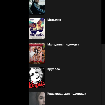
Мотылек
Мальдивы подождут
Круэлла
Красавица для чудовища