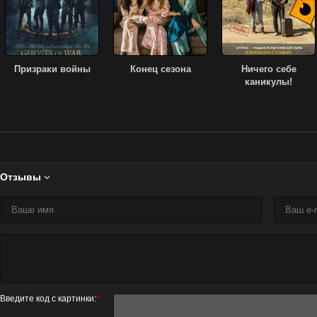
Призраки войны
Конец сезона
Ничего себе
каникулы!
Отзывы

Введите код с картинки:
*