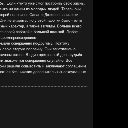
ы. Если кто-то уже смог построить свою жизнь,
языка ни одним из молодых людей. Теперь они
второй половины. Слоан и Джексон панически
ни не знакомы, но у этой парочки было что-то
сный характер, а также взгляды. Больше всего
ся своей работой с большой пользой. Любое
м времяпровождением.
умали совершенно по-другому. Поэтому
х свою вторую половину. Они заботились о
ачном союзе. В один прекрасный день судьба
ни знакомятся совершенно случайно. Все
 они решили совместить и заключают соглашение
чаться без никаких дополнительных сексуальных