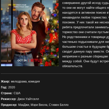
совершенно другой исход судьб
то они не могут найти общего 
находятся в активном поиске 
ненавидели любое торжество. О
похожее. У них такой же несно
ребята предпочитали занимать
торжество они считали пусты
Но родственники и товарищи д
частенько подыскивали для ни
большом счастье в будущем бр
сводит данную пару вместе. О
неприязни к разным сборищам
между собой. Они будут встре
обязательств.
Жанр:
мелодрама, комедия
Год:
2020
Страна:
США
Режиссер:
Джон Уайтселл
Продюсер:
МакДжи, Мэри Виола, Стивен Белло