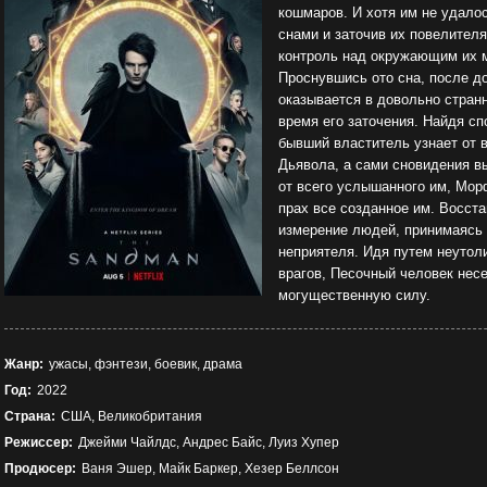
кошмаров. И хотя им не удало
снами и заточив их повелителя
контроль над окружающим их 
Проснувшись ото сна, после д
оказывается в довольно стран
время его заточения. Найдя сп
бывший властитель узнает от в
Дьявола, а сами сновидения в
от всего услышанного им, Мор
прах все созданное им. Восста
измерение людей, принимаясь з
неприятеля. Идя путем неутоли
врагов, Песочный человек нес
могущественную силу.
Жанр:
ужасы, фэнтези, боевик, драма
Год:
2022
Страна:
США, Великобритания
Режиссер:
Джейми Чайлдс, Андрес Байс, Луиз Хупер
Продюсер:
Ваня Эшер, Майк Баркер, Хезер Беллсон