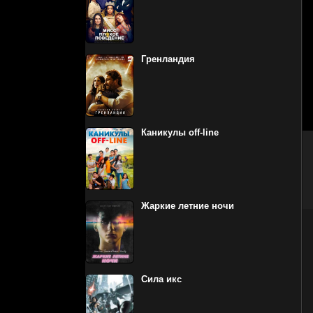
Гренландия
Каникулы off-line
Жаркие летние ночи
Сила икс