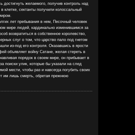
сь достигнуть желаемого, получив контроль над
 в клетке, сектанты получили колоссальный
миром.
олгих лет пребывания в нем, Песочный человек
ном мире людей, кардинально изменившимся за
особ возвратиться в собственное королевство,
ерных слуг о том, что царство пало под гнетом
ышли из-под его контроля. Оказавшись в ярости
фей объявляет войну Сатане, желая стереть в
навливая порядок в своем мире, он прибывает в
а поиски улик, которые бы указали на след
мой мести, чтобы раз и навсегда погубить своих
ет им лишь смерть, обретая прежнюю