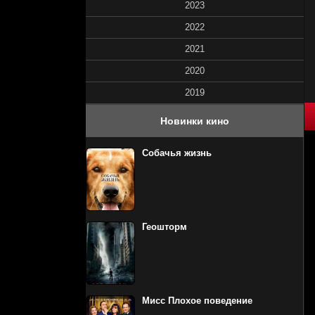
2023
2022
2021
2020
2019
80
1
2
3
4
5
Новинки кино
Собачья жизнь
Геошторм
Мисс Плохое поведение