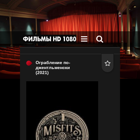


Ограбление по-

джентльменски
(2021)