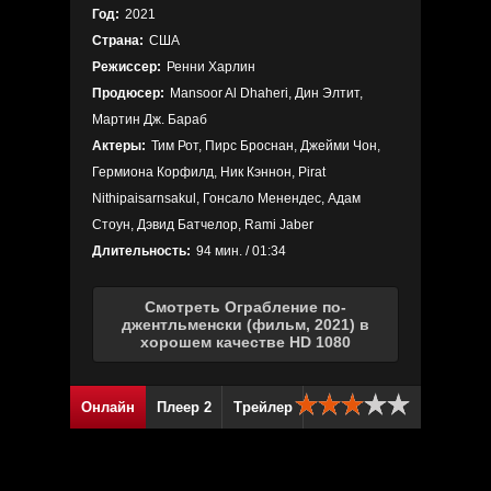
Год:
2021
Страна:
США
Режиссер:
Ренни Харлин
Продюсер:
Mansoor Al Dhaheri, Дин Элтит,
Мартин Дж. Бараб
Актеры:
Тим Рот, Пирс Броснан, Джейми Чон,
Гермиона Корфилд, Ник Кэннон, Pirat
Nithipaisarnsakul, Гонсало Менендес, Адам
Стоун, Дэвид Батчелор, Rami Jaber
Длительность:
94 мин. / 01:34
Смотреть Ограбление по-
джентльменски (фильм, 2021) в
хорошем качестве HD 1080
Онлайн
Плеер 2
Трейлер