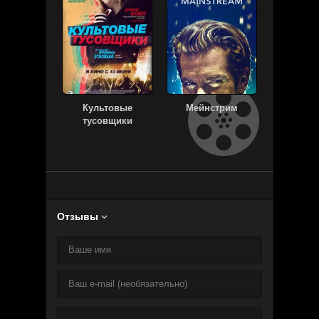
Культовые
Мейнстрим
Армия м
тусовщики
Отзывы
