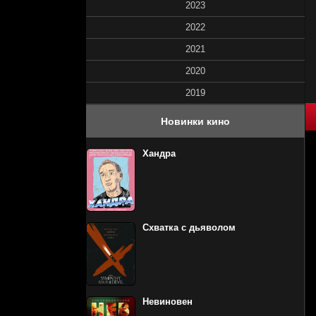
2023
2022
2021
2020
2019
60
1
2
3
4
5
Новинки кино
Хандра
Схватка с дьяволом
Невиновен