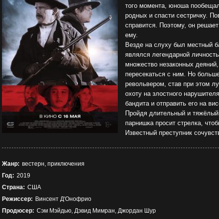
того момента, юноша пообещал
родных и спасти сестричку. По
справится. Поэтому, он решает
ему.
Везде на слуху был местный 
являлся легендарной личност
множество незаконных деяний, 
пересекаться с ним. Но больш
револьвером, став при этом л
охоту на злостного нарушителя
бандита и отправить его на ви
Пройдя длительный и тяжёлый 
парнишка просит стрелка, чтоб
Известный преступник сочувст
Жанр:
вестерн, приключения
Год:
2019
Страна:
США
Режиссер:
Винсент Д'Онофрио
Продюсер:
Сэм Мэйдью, Дэвид Мимран, Джордан Шур