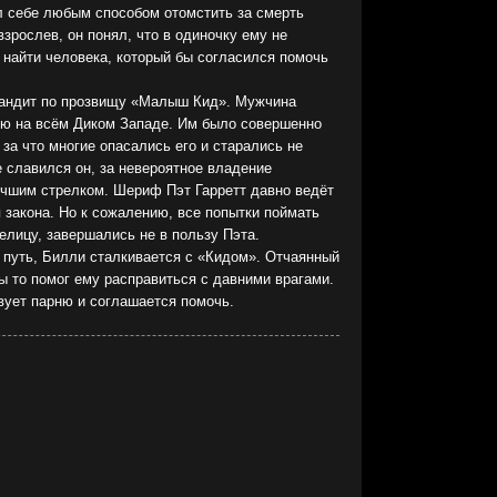
 себе любым способом отомстить за смерть
взрослев, он понял, что в одиночку ему не
 найти человека, который бы согласился помочь
бандит по прозвищу «Малыш Кид». Мужчина
ью на всём Диком Западе. Им было совершенно
за что многие опасались его и старались не
е славился он, за невероятное владение
учшим стрелком. Шериф Пэт Гарретт давно ведёт
 закона. Но к сожалению, все попытки поймать
селицу, завершались не в пользу Пэта.
путь, Билли сталкивается с «Кидом». Отчаянный
ы то помог ему расправиться с давними врагами.
вует парню и соглашается помочь.