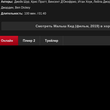
Актеры:
Джейк Шур, Крис Пратт, Винсент Д'Онофрио, Итан Хоук, Лейла Джор
Джардин, Ben Dickey
Длительность:
100 мин. / 01:40
Смотреть Малыш Кид (фильм, 2019) в хор
Онлайн
Плеер 2
Трейлер