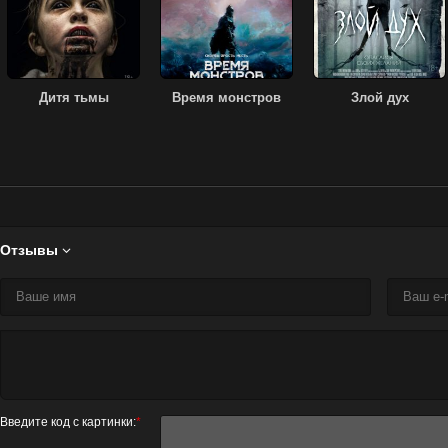
Дитя тьмы
Время монстров
Злой дух
Отзывы

Введите код с картинки:
*