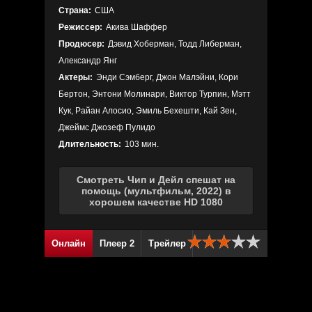
Страна:
США
Режиссер:
Акива Шаффер
Продюсер:
Дэвид Хоберман, Тодд Либерман,
Александр Янг
Актеры:
Энди Сэмберг, Джон Малэйни, Кори
Бертон, Энтони Молинари, Виктор Турпин, Мэтт
Кук, Райан Алосио, Эмиль Бехешти, Кай Зен,
Джеймс Джозеф Пулидо
Длительность:
103 мин.
Смотреть Чип и Дейл спешат на
помощь (мультфильм, 2022) в
хорошем качестве HD 1080
Онлайн
Плеер 2
Трейлер